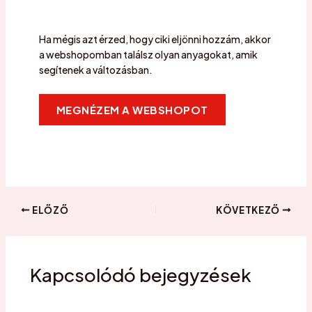
Ha mégis azt érzed, hogy ciki eljönni hozzám, akkor
a webshopomban találsz olyan anyagokat, amik
segítenek a változásban.
MEGNÉZEM A WEBSHOPOT
ELŐZŐ
KÖVETKEZŐ
Kapcsolódó bejegyzések