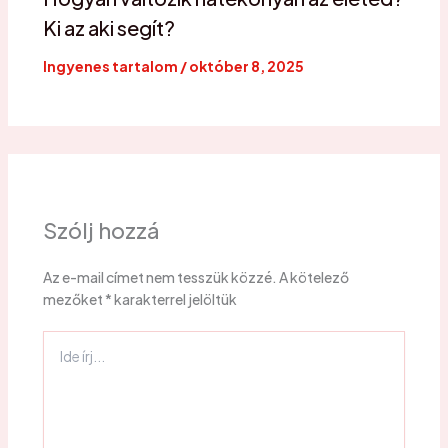
Ki az aki segít?
Ingyenes tartalom
/
október 8, 2025
Szólj hozzá
Az e-mail címet nem tesszük közzé.
A kötelező
mezőket
*
karakterrel jelöltük
Ide
írj...