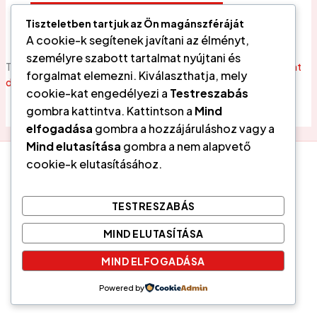
Tiszteletben tartjuk az Ön magánszféráját
A cookie-k segítenek javítani az élményt,
személyre szabott tartalmat nyújtani és
This site uses Akismet to reduce spam.
Learn how your comment
forgalmat elemezni. Kiválaszthatja, mely
data is processed.
cookie-kat engedélyezi a
Testreszabás
gombra kattintva. Kattintson a
Mind
elfogadása
gombra a hozzájáruláshoz vagy a
Mind elutasítása
gombra a nem alapvető
cookie-k elutasításához.
Tarot- Cigány kártyavetés, Coaching és Lélekoldás Vácon
Adatvédelmi tájékoztató
TESTRESZABÁS
Általános Szerződési Feltételek
MIND ELUTASÍTÁSA
Felhasználási feltételek
MIND ELFOGADÁSA
Minden jog fenntartva. © 2026 Veres Edit
Powered by