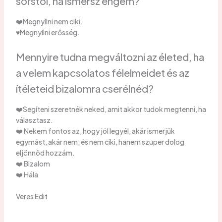
sorstól, ha ismersz engem?
❤️Megnyílni nem ciki.
♥️Megnyílni erősség.
Mennyire tudna megváltozni az életed, ha
a velem kapcsolatos félelmeidet és az
ítéleteid bizalomra cserélnéd?
❤️Segíteni szeretnék neked, amit akkor tudok megtenni, ha
választasz.
❤️ Nekem fontos az, hogy jól legyél, akár ismerjük
egymást, akár nem, és nem ciki, hanem szuper dolog
eljönnöd hozzám.
❤️ Bizalom
❤️ Hála
Veres Edit