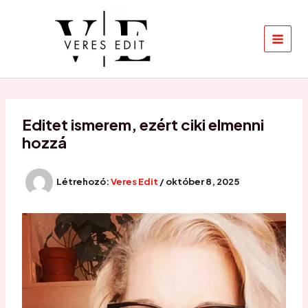
Skip
to
content
Editet ismerem, ezért ciki elmenni
hozzá
Létrehozó:
Veres Edit
/
október 8, 2025