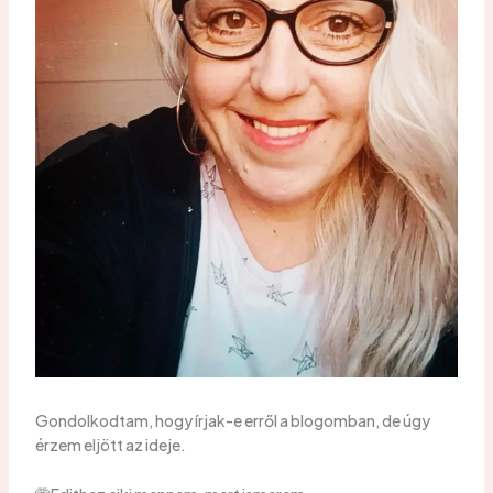
Gondolkodtam, hogy írjak-e erről a blogomban, de úgy
érzem eljött az ideje.