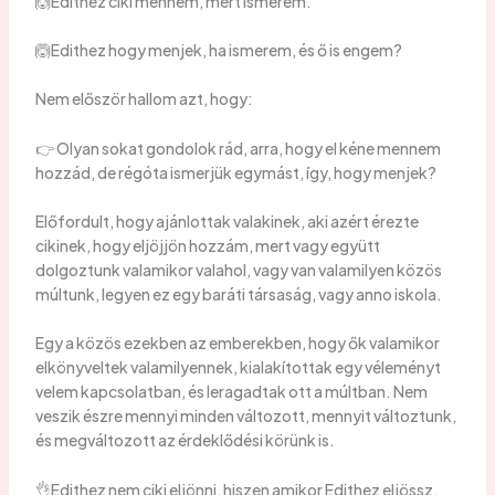
🙆Edithez ciki mennem, mert ismerem.
🙆Edithez hogy menjek, ha ismerem, és ő is engem?
Nem először hallom azt, hogy:
👉 Olyan sokat gondolok rád, arra, hogy el kéne mennem
hozzád, de régóta ismerjük egymást, így, hogy menjek?
Előfordult, hogy ajánlottak valakinek, aki azért érezte
cikinek, hogy eljöjjön hozzám, mert vagy együtt
dolgoztunk valamikor valahol, vagy van valamilyen közös
múltunk, legyen ez egy baráti társaság, vagy anno iskola.
Egy a közös ezekben az emberekben, hogy ők valamikor
elkönyveltek valamilyennek, kialakítottak egy véleményt
velem kapcsolatban, és leragadtak ott a múltban. Nem
veszik észre mennyi minden változott, mennyit változtunk,
és megváltozott az érdeklődési körünk is.
👌Edithez nem ciki eljönni, hiszen amikor Edithez eljössz,