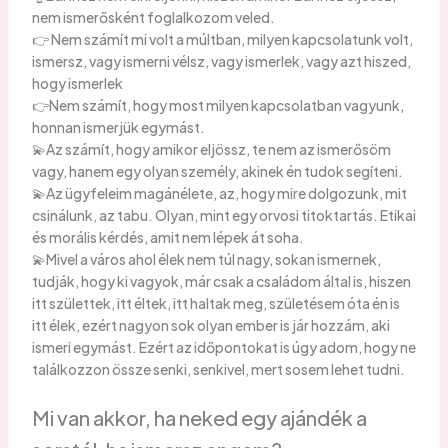
nem ismerősként foglalkozom veled.
👉 Nem számít mi volt a múltban, milyen kapcsolatunk volt,
ismersz, vagy ismerni vélsz, vagy ismerlek, vagy azt hiszed,
hogy ismerlek
👉Nem számít, hogy most milyen kapcsolatban vagyunk,
honnan ismerjük egymást.
💫Az számít, hogy amikor eljössz, te nem az ismerősöm
vagy, hanem egy olyan személy, akinek én tudok segíteni.
💫Az ügyfeleim magánélete, az, hogy mire dolgozunk, mit
csinálunk, az tabu. Olyan, mint egy orvosi titoktartás. Etikai
és morális kérdés, amit nem lépek át soha.
💫Mivel a város ahol élek nem túl nagy, sokan ismernek,
tudják, hogy ki vagyok, már csak a családom által is, hiszen
itt születtek, itt éltek, itt haltak meg, születésem óta én is
itt élek, ezért nagyon sok olyan ember is jár hozzám, aki
ismeri egymást. Ezért az időpontokat is úgy adom, hogy ne
találkozzon össze senki, senkivel, mert sosem lehet tudni.
Mi van akkor, ha neked egy ajándék a