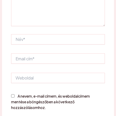
Név*
Email
cím*
Weboldal
A nevem, e-mail címem, és weboldalcímem
mentése a böngészőben a következő
hozzászólásomhoz.