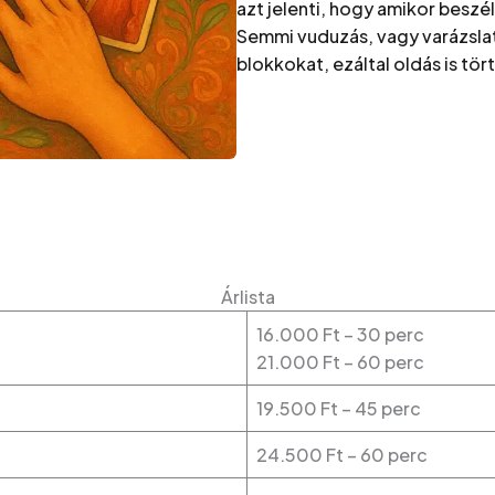
azt jelenti, hogy amikor beszél
Semmi vuduzás, vagy varázslat.
blokkokat, ezáltal oldás is tör
Árlista
16.000 Ft – 30 perc
21.000 Ft – 60 perc
19.500 Ft – 45 perc
24.500 Ft – 60 perc