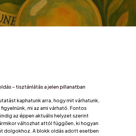
dás – tisztánlátás a jelen pillanatban
tatást kaphatunk arra, hogy mit várhatunk,
 figyelnünk, mi az ami várható. Fontos
ndig az éppen aktuális helyzet szerint
rmikor változhat attól függően, ki hogyan
ását dolgokhoz. A blokk oldás adott esetben