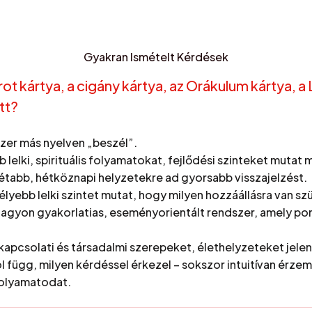
Gyakran Ismételt Kérdések
rot kártya, a cigány kártya, az Orákulum kártya, 
tt?
zer más nyelven „beszél”.
lelki, spirituális folyamatokat, fejlődési szinteket mutat 
tabb, hétköznapi helyzetekre ad gyorsabb visszajelzést.
lyebb lelki szintet mutat, hogy milyen hozzáállásra van s
agyon gyakorlatias, eseményorientált rendszer, amely p
kapcsolati és társadalmi szerepeket, élethelyzeteket jelen
l függ, milyen kérdéssel érkezel – sokszor intuitívan érze
folyamatodat.