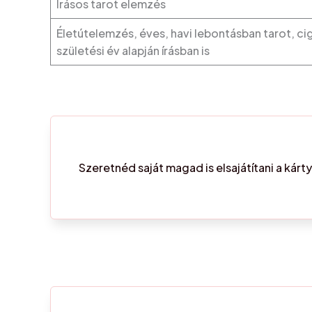
Írásos tarot elemzés
Életútelemzés, éves, havi lebontásban tarot, ci
születési év alapján írásban is
Szeretnéd saját magad is elsajátítani a kárt