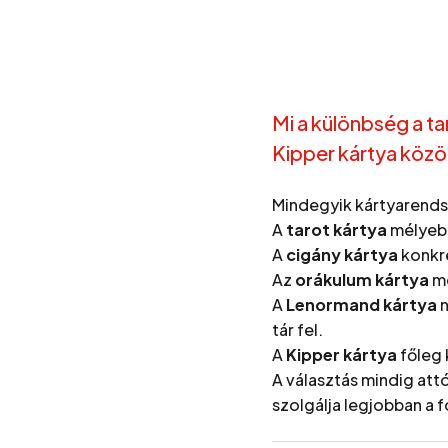
Mi a különbség a ta
Kipper kártya közö
Mindegyik kártyarends
A
tarot kártya
mélyebb 
A
cigány kártya
konkré
Az
orákulum kártya
mé
A
Lenormand kártya
n
tár fel.
A
Kipper kártya
főleg 
A választás mindig attó
szolgálja legjobban a 