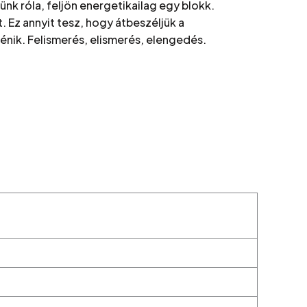
ünk róla, feljön energetikailag egy blokk.
 Ez annyit tesz, hogy átbeszéljük a
ténik. Felismerés, elismerés, elengedés.