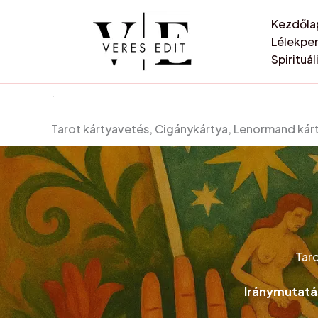
Skip
Kezdőla
to
Lélekpe
content
Spirituá
.
Tarot kártyavetés, Cigánykártya, Lenormand kárt
Taro
Iránymutatás