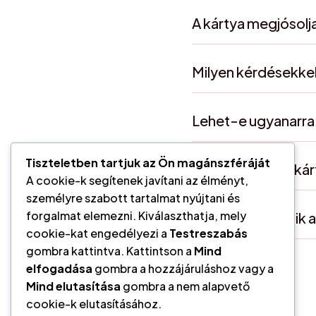
A kártya megjósolja
Milyen kérdésekkel
Lehet-e ugyanarra 
Tiszteletben tartjuk az Ön magánszféráját
Kell-e hinnem a k
A cookie-k segítenek javítani az élményt,
személyre szabott tartalmat nyújtani és
forgalmat elemezni. Kiválaszthatja, mely
Miben különbözik a
cookie-kat engedélyezi a
Testreszabás
gombra kattintva. Kattintson a
Mind
elfogadása
gombra a hozzájáruláshoz vagy a
Mind elutasítása
gombra a nem alapvető
cookie-k elutasításához.