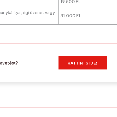
19.500 Ft
gánykártya, égi üzenet vagy
31.000 Ft
yavetést?
KATTINTS IDE!