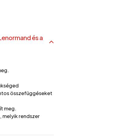
a Lenormand és a
meg.
zükséged
ontos összefüggéseket
ít meg.
m, melyik rendszer