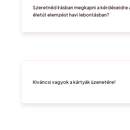
Szeretnéd írásban megkapni a kérdéseidre a
életút elemzést havi lebontásban?
Kiváncsi vagyok a kártyák üzenetére!