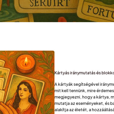
Kártyás iránymutatás és blokkol
A kártyák segítségével iránymu
mit kell tennünk, mire érdemes
megjegyezni, hogy a kártya, mi
mutatja az eseményeket, és bá
alakítja az életét, a hozzááll