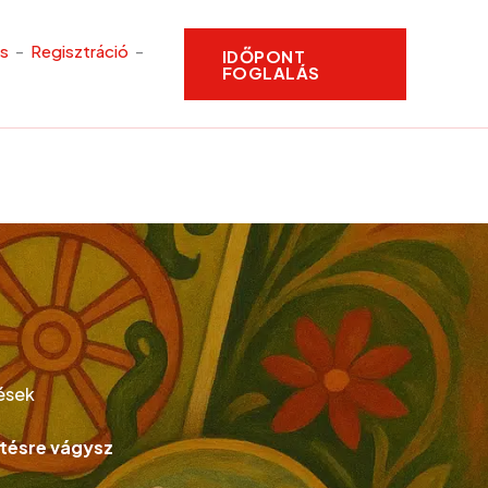
és
-
Regisztráció
-
IDŐPONT
FOGLALÁS
ések
rtésre vágysz