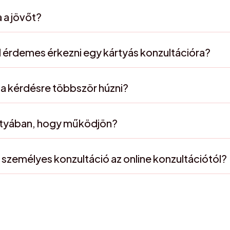
 a jövőt?
 érdemes érkezni egy kártyás konzultációra?
a kérdésre többször húzni?
ártyában, hogy működjön?
 személyes konzultáció az online konzultációtól?