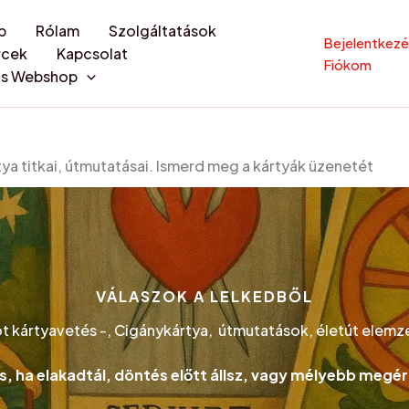
p
Rólam
Szolgáltatások
Bejelentkez
rcek
Kapcsolat
Fiókom
lis Webshop
ya titkai, útmutatásai. Ismerd meg a kártyák üzenetét
VÁLASZOK A LELKEDBŐL
t kártyavetés -, Cigánykártya, útmutatások, életút elemz
, ha elakadtál, döntés előtt állsz, vagy mélyebb megé