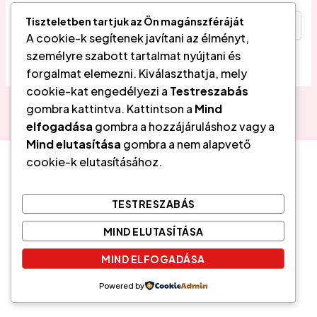
Search
Tiszteletben tartjuk az Ön magánszféráját
for:
A cookie-k segítenek javítani az élményt,
személyre szabott tartalmat nyújtani és
forgalmat elemezni. Kiválaszthatja, mely
cookie-kat engedélyezi a
Testreszabás
gombra kattintva. Kattintson a
Mind
elfogadása
gombra a hozzájáruláshoz vagy a
Mind elutasítása
gombra a nem alapvető
cookie-k elutasításához.
Tarot- Cigány kártyavetés, Coaching és Lélekoldás Vácon
Adatvédelmi tájékoztató
TESTRESZABÁS
Általános Szerződési Feltételek
MIND ELUTASÍTÁSA
Felhasználási feltételek
MIND ELFOGADÁSA
Minden jog fenntartva. © 2026 Veres Edit
Powered by