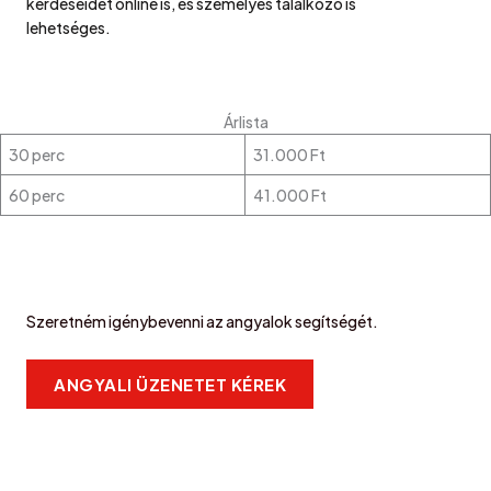
kérdéseidet online is, és személyes találkozó is
lehetséges.
Árlista
30 perc
31.000 Ft
60 perc
41.000 Ft
Szeretném igénybevenni az angyalok segítségét.
ANGYALI ÜZENETET KÉREK