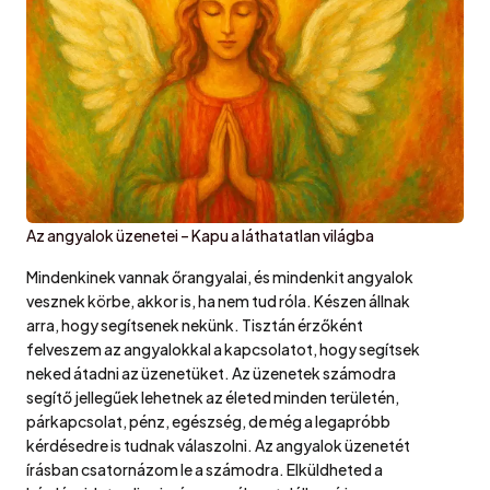
Az angyalok üzenetei – Kapu a láthatatlan világba
Mindenkinek vannak őrangyalai, és mindenkit angyalok
vesznek körbe, akkor is, ha nem tud róla. Készen állnak
arra, hogy segítsenek nekünk. Tisztán érzőként
felveszem az angyalokkal a kapcsolatot, hogy segítsek
neked átadni az üzenetüket. Az üzenetek számodra
segítő jellegűek lehetnek az életed minden területén,
párkapcsolat, pénz, egészség, de még a legapróbb
kérdésedre is tudnak válaszolni. Az angyalok üzenetét
írásban csatornázom le a számodra. Elküldheted a