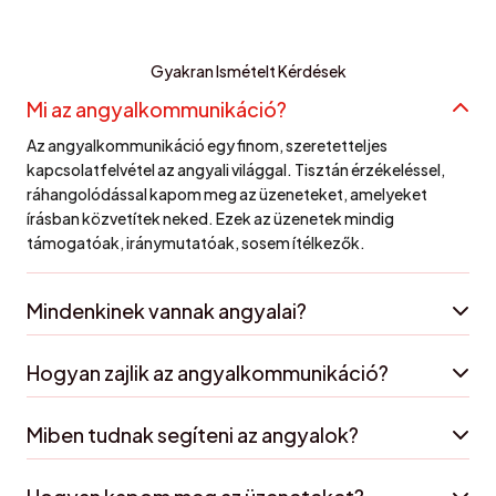
Gyakran Ismételt Kérdések
Mi az angyalkommunikáció?
Az angyalkommunikáció egy finom, szeretetteljes
kapcsolatfelvétel az angyali világgal. Tisztán érzékeléssel,
ráhangolódással kapom meg az üzeneteket, amelyeket
írásban közvetítek neked. Ezek az üzenetek mindig
támogatóak, iránymutatóak, sosem ítélkezők.
Mindenkinek vannak angyalai?
Hogyan zajlik az angyalkommunikáció?
Miben tudnak segíteni az angyalok?