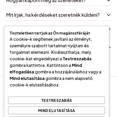
Hogyan kapom meg az üzeneteket?
Mit írjak, ha kérdéseket szeretnék küldeni?
Mi történik, ha nem hiszek az angyalokban?
Tiszteletben tartjuk az Ön magánszféráját
A cookie-k segítenek javítani az élményt,
Milyen gyakran érdemes angyali üzenetet
személyre szabott tartalmat nyújtani és
kérni?
forgalmat elemezni. Kiválaszthatja, mely
cookie-kat engedélyezi a
Testreszabás
gombra kattintva. Kattintson a
Mind
elfogadása
gombra a hozzájáruláshoz vagy a
Mind elutasítása
gombra a nem alapvető
cookie-k elutasításához.
Tarot- Cigány kártyavetés, Coaching és Lélekoldás Vácon
Adatvédelmi tájékoztató
TESTRESZABÁS
Általános Szerződési Feltételek
MIND ELUTASÍTÁSA
Felhasználási feltételek