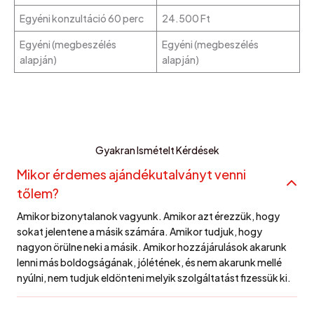
Egyéni konzultáció 60 perc
24.500 Ft
Egyéni (megbeszélés
Egyéni (megbeszélés
alapján)
alapján)
Gyakran Ismételt Kérdések
Mikor érdemes ajándékutalványt venni
tőlem?
Amikor bizonytalanok vagyunk. Amikor azt érezzük, hogy
sokat jelentene a másik számára. Amikor tudjuk, hogy
nagyon örülne neki a másik. Amikor hozzájárulások akarunk
lenni más boldogságának, jólétének, és nem akarunk mellé
nyúlni, nem tudjuk eldönteni melyik szolgáltatást fizessük ki.