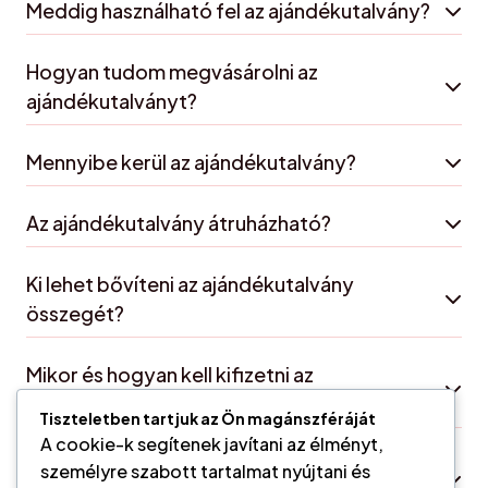
Meddig használható fel az ajándékutalvány?
Hogyan tudom megvásárolni az
ajándékutalványt?
Mennyibe kerül az ajándékutalvány?
Az ajándékutalvány átruházható?
Ki lehet bővíteni az ajándékutalvány
összegét?
Mikor és hogyan kell kifizetni az
ajándékutalványt?
Tiszteletben tartjuk az Ön magánszféráját
A cookie-k segítenek javítani az élményt,
Milyen formában tudom megrendelni az
személyre szabott tartalmat nyújtani és