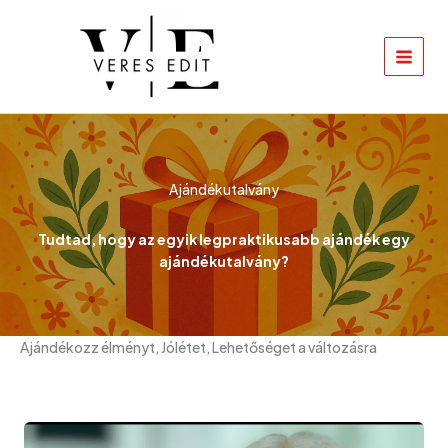
Skip
to
content
Ajándékutalvány
Tudtad, hogy az egyik legpraktikusabb ajándék egy
ajándékutalvány?
Ajándékozz élményt, Jólétet, Lehetőséget a változásra