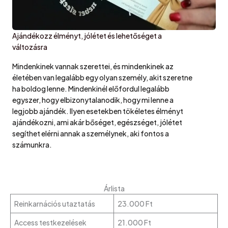
Ajándékozz élményt, jólétet és lehetőséget a
változásra
Mindenkinek vannak szerettei, és mindenkinek az
életében van legalább egy olyan személy, akit szeretne
ha boldog lenne. Mindenkinél előfordul legalább
egyszer, hogy elbizonytalanodik, hogy mi lenne a
legjobb ajándék. Ilyen esetekben tökéletes élményt
ajándékozni, ami akár bőséget, egészséget, jólétet
segíthet elérni annak a személynek, aki fontos a
számunkra.
Árlista
Reinkarnációs utaztatás
23.000 Ft
Access testkezelések
21.000 Ft